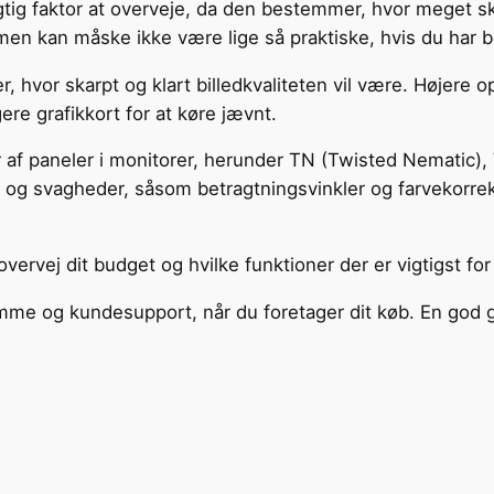
tig faktor at overveje, da den bestemmer, hvor meget s
 men kan måske ikke være lige så praktiske, hvis du har
or skarpt og klart billedkvaliteten vil være. Højere opl
re grafikkort for at køre jævnt.
er af paneler i monitorer, herunder TN (Twisted Nematic),
r og svagheder, såsom betragtningsvinkler og farvekorre
overvej dit budget og hvilke funktioner der er vigtigst for
og kundesupport, når du foretager dit køb. En god garan