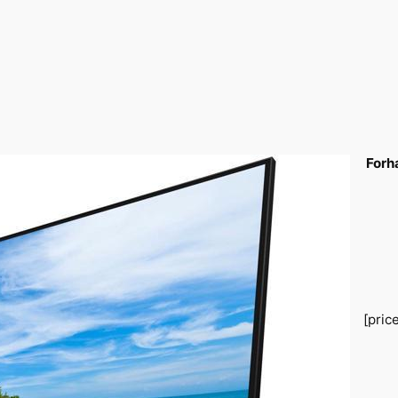
Forh
[pric