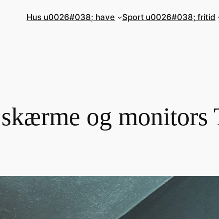
Hus u0026#038; have
Sport u0026#038; fritid
skærme og monitors 