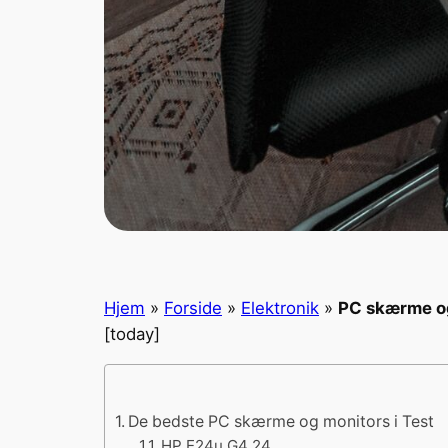
Hjem
»
Forside
»
Elektronik
»
PC skærme og
[today]
De bedste PC skærme og monitors i Test
HP E24u G4 24