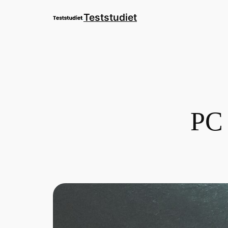
Spring
Teststudiet
til
indhold
PC 